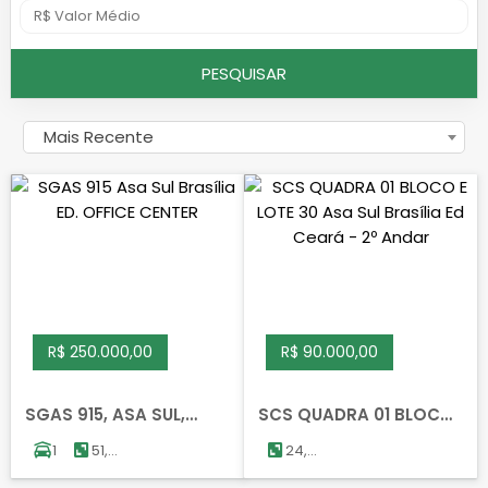
PESQUISAR
Mais Recente
R$ 250.000,00
R$ 90.000,00
SGAS 915, ASA SUL,
SCS QUADRA 01 BLOCO
BRASILIA
E LOTE 30, ASA SUL,
1
51,82
24,33
BRASILIA
m²
m²