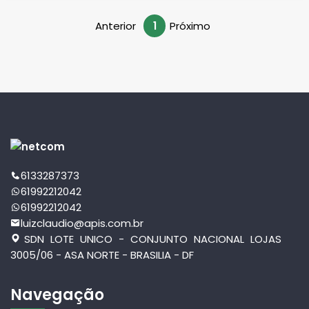
Anterior
1
Próximo
6133287373
61992212042
61992212042
luizclaudio@apis.com.br
SDN LOTE UNICO - CONJUNTO NACIONAL LOJAS
3005/06 - ASA NORTE - BRASILIA - DF
Navegação