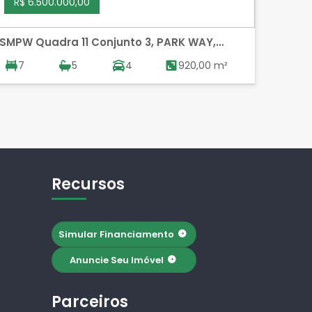
R$ 6.500.000,00
R$ 
SMPW Quadra 11 Conjunto 3, PARK WAY,
SHTN 
BRASILIA
7
5
4
920,00 m²
1
Recursos
Simular Financiamento
Anuncie Seu Imóvel
Parceiros