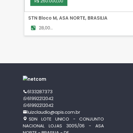
R$ 260.000,00
STN Bloco M, ASA NORTE, BRASILIA
28,00
m²
6133287373
61992212042
61992212042
luizclaudio@apis.com.br
SDN LOTE UNICO - CONJUNTO
NACIONAL LOJAS 3005/06 - ASA
NORTE - BRASILIA - DF