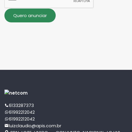
6133287373
61992212042
61992212042
luizclaudio@apis.com.br