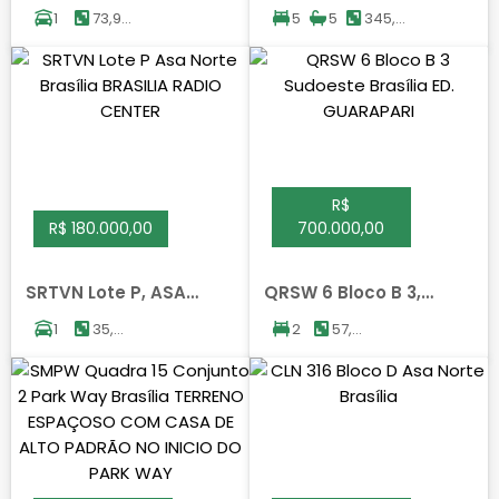
BRASILIA
JARDIM BOTANICO,
1
73,94
5
5
345,00
BRASILIA
m²
m²
R$
R$ 180.000,00
700.000,00
SRTVN Lote P, ASA
QRSW 6 Bloco B 3,
NORTE, BRASILIA
SUDOESTE, BRASILIA
1
35,00
2
57,00
m²
m²