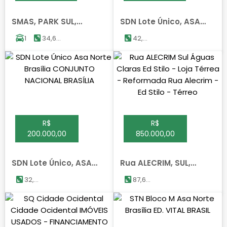
SMAS, PARK SUL,
SDN Lote Único, ASA
BRASILIA
NORTE, BRASILIA
1
34,64
42,00
m²
m²
R$
R$
200.000,00
850.000,00
SDN Lote Único, ASA
Rua ALECRIM, SUL,
NORTE, BRASILIA
AGUAS CLARAS
32,00
87,64
m²
m²