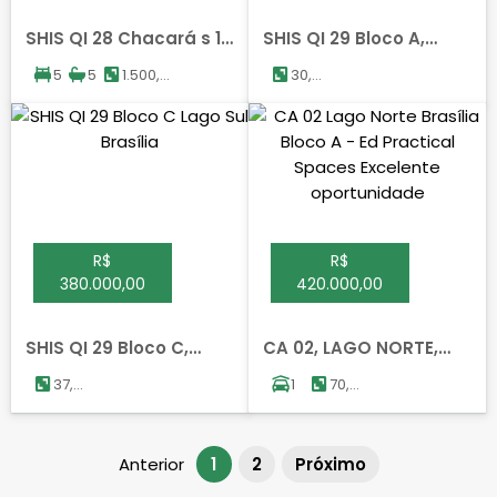
SHIS QI 28 Chacará s 1
SHIS QI 29 Bloco A,
a 6, LAGO SUL, BRASILIA
LAGO SUL, BRASILIA
5
5
1.500,00
30,00
m²
m²
R$
R$
380.000,00
420.000,00
SHIS QI 29 Bloco C,
CA 02, LAGO NORTE,
LAGO SUL, BRASILIA
BRASILIA
37,72
1
70,40
m²
m²
Anterior
1
2
Próximo