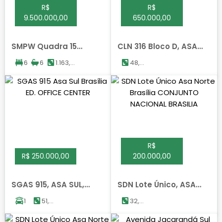
R$
R$
9.500.000,00
650.000,00
SMPW Quadra 15
CLN 316 Bloco D, ASA
Conjunto 2, PARK WAY,
NORTE, BRASILIA
6
6
1.163,00
48,00
BRASILIA
m²
m²
R$
R$ 250.000,00
200.000,00
SGAS 915, ASA SUL,
SDN Lote Único, ASA
BRASILIA
NORTE, BRASILIA
1
51,82
32,00
m²
m²