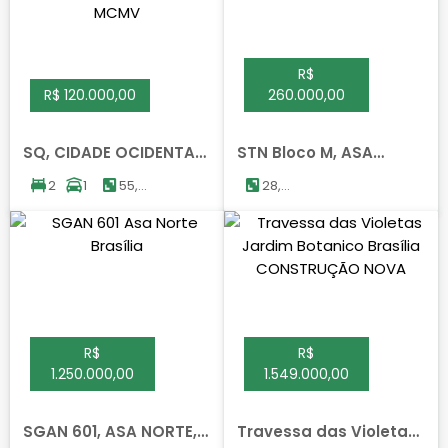
R$
R$ 120.000,00
260.000,00
SQ, CIDADE OCIDENTAL,
STN Bloco M, ASA
CIDADE OCIDENTAL
NORTE, BRASILIA
2
1
55,00
28,00
m²
m²
R$
R$
1.250.000,00
1.549.000,00
SGAN 601, ASA NORTE,
Travessa das Violetas,