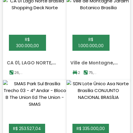
R$
R$
300.000,00
1.000.000,00
CA 01, LAGO NORTE,
Ville de Montagne,
BRASILIA
JARDIM BOTANICO,
26,29
2
75,00
BRASILIA
m²
m²
R$ 253.527,04
R$ 335.000,00