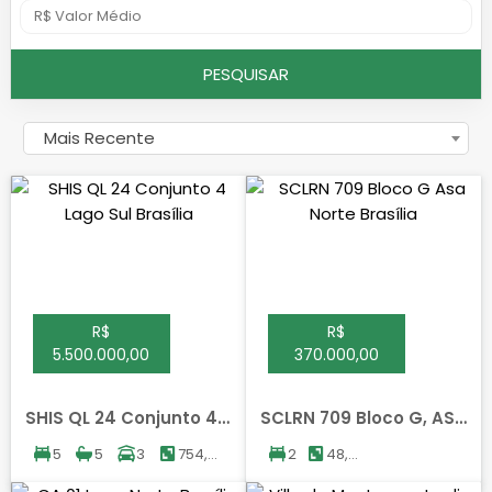
PESQUISAR
Mais Recente
R$
R$
5.500.000,00
370.000,00
SHIS QL 24 Conjunto 4,
SCLRN 709 Bloco G, ASA
LAGO SUL, BRASILIA
NORTE, BRASILIA
5
5
3
754,78
2
48,60
m²
m²