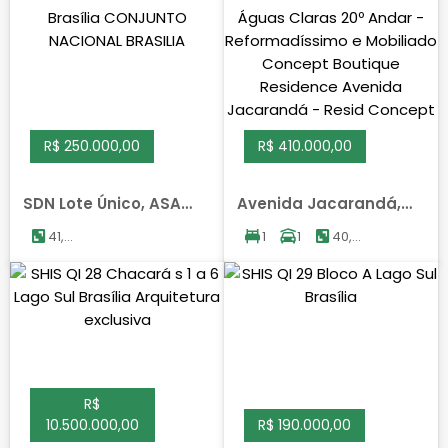
R$ 250.000,00
R$ 410.000,00
SDN Lote Único, ASA
Avenida Jacarandá,
NORTE, BRASILIA
SUL, AGUAS CLARAS
41,70
1
1
40,00
m²
m²
R$
10.500.000,00
R$ 190.000,00