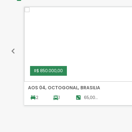
R$ 850.000,00
AOS 04, OCTOGONAL, BRASILIA
2
1
65,00
m²