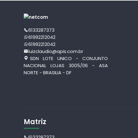
6133287373
61992212042
61992212042
luizclaudio@apis.com.br
SDN LOTE UNICO - CONJUNTO
NACIONAL LOJAS 3005/06 - ASA
NORTE - BRASILIA - DF
Matriz
6133287373