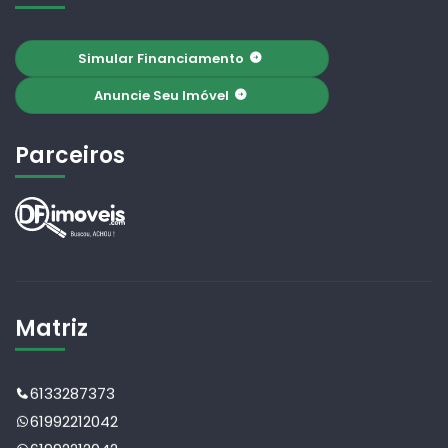
Simular Financiamento
Anuncie Seu Imóvel
Parceiros
Matriz
6133287373
61992212042