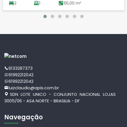
2
1
65,00 m²
6133287373
61992212042
61992212042
luizclaudio@apis.com.br
SDN LOTE UNICO - CONJUNTO NACIONAL LOJAS
3005/06 - ASA NORTE - BRASILIA - DF
Navegação