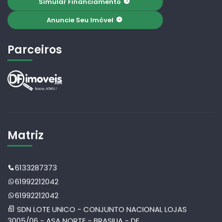
Simular Financiamento
Anuncie Seu Imóvel
Parceiros
Matriz
6133287373
61992212042
61992212042
SDN LOTE UNICO - CONJUNTO NACIONAL LOJAS
3005/06 - ASA NORTE - BRASILIA - DF