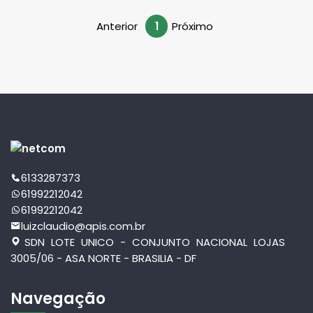
Anterior
1
Próximo
6133287373
61992212042
61992212042
luizclaudio@apis.com.br
SDN LOTE UNICO - CONJUNTO NACIONAL LOJAS
3005/06 - ASA NORTE - BRASILIA - DF
Navegação