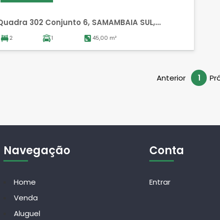
Quadra 302 Conjunto 6, SAMAMBAIA SUL,
SAMAMBAIA
2
1
45,00 m²
Anterior
1
Pr
Navegação
Conta
Home
Entrar
Venda
Aluguel