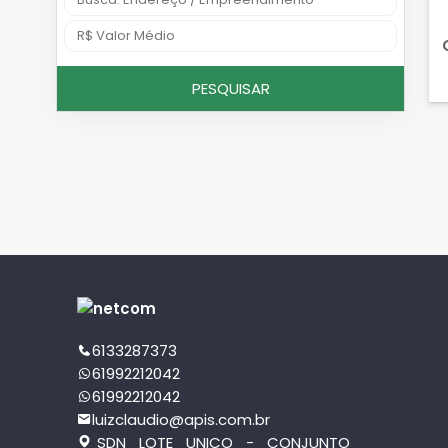
PESQUISAR
6133287373
61992212042
61992212042
luizclaudio@apis.com.br
SDN LOTE UNICO - CONJUNTO